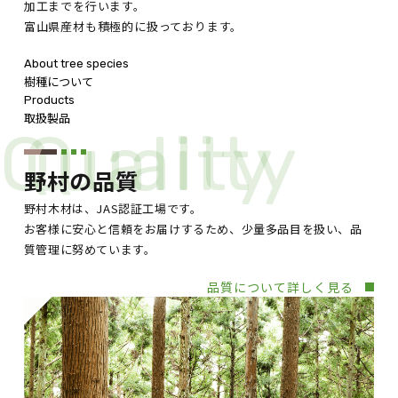
加工までを行います。
富山県産材も積極的に扱っております。
About tree species
樹種について
Products
取扱製品
Quality
Quality
野村の品質
野村木材は、JAS認証工場です。
お客様に安心と信頼をお届けするため、少量多品目を扱い、品
質管理に努めています。
品質について詳しく見る